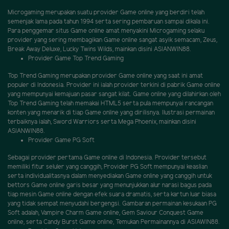
Microgaming merupakan suatu provider Game online yang berdiri telah
semenjak lama pada tahun 1994 serta sering pembaruan sampai dikala ini.
Para penggemar situs Game online amat menyakini Microgaming selaku
provider yang sering membagikan Game online sangat asyik semacam, Zeus,
Break Away Deluxe, Lucky Twins Wilds, mainkan disini ASIANWIN88.
Provider Game Top Trend Gaming
Top Trend Gaming merupakan provider Game online yang saat ini amat
populer di Indonesia. Provider ini ialah provider terkini di pabrik Game online
yang mempunyai kemajuan pasar sangat kilat. Game online yang dilahirkan oleh
Top Trend Gaming telah memakai HTML5 serta pula mempunyai rancangan
konten yang menarik di tiap Game online yang dirilisnya. Ilustrasi permainan
terbaiknya ialah, Sword Warriors serta Mega Phoenix, mainkan disini
ASIANWIN88.
Provider Game PG Soft
Sebagai provider pertama Game online di Indonesia. Provider tersebut
memiliki fitur seluler yang canggih, Provider PG Soft mempunyai keaslian
serta individualitasnya dalam menyediakan Game online yang canggih untuk
bettors Game online garis besar yang menunjukkan alur narasi bagus pada
tiap mesin Game online dengan efek suara dramatis, serta kartun luar biasa
yang tidak sempat menyudahi bergengsi. Gambaran permainan kesukaan PG
Soft adalah, Vampire Charm Game online, Gem Saviour Conquest Game
online, serta Candy Burst Game online, Temukan Permainannya di ASIAWIN88.