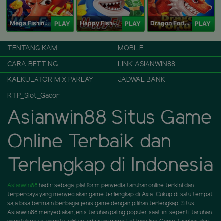
Mega Fishing Jili
Happy Fishing Jili
Dragon Fortune Jili
PLAY
PLAY
PLAY
TENTANG KAMI
MOBILE
CARA BETTING
LINK ASIANWIN88
KALKULATOR MIX PARLAY
JADWAL BANK
RTP_Slot_Gacor
Asianwin88 Situs Game
Online Terbaik dan
Terlengkap di Indonesia
Asianwin88
hadir sebagai platform penyedia taruhan online terkini dan
terpercaya yang menyediakan game terlengkap di Asia. Cukup di satu tempat
saja bisa bermain berbagai jenis game dengan pilihan terlengkap. Situs
Asianwin88 menyediakan jenis taruhan paling populer saat ini seperti taruhan