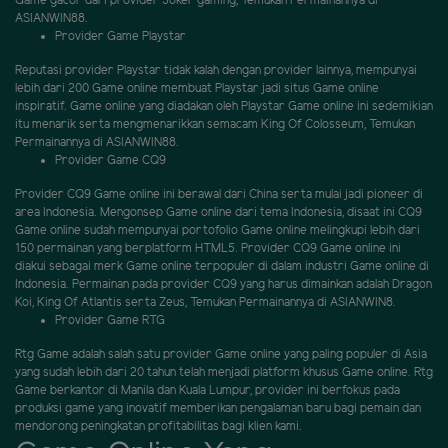
Game gacor dari provider Joker gaming, Temukan Permainannya di
ASIANWIN88.
Provider Game Playstar
Reputasi provider Playstar tidak kalah dengan provider lainnya, mempunyai
lebih dari 200 Game online membuat Playstar jadi situs Game online
inspiratif. Game online yang diadakan oleh Playstar Game online ini sedemikian
itu menarik serta mengmenarikkan semacam King Of Colosseum, Temukan
Permainannya di ASIANWIN88.
Provider Game CQ9
Provider CQ9 Game online ini berawal dari China serta mulai jadi pioneer di
area Indonesia. Mengonsep Game online dari tema Indonesia, disaat ini CQ9
Game online sudah mempunyai portofolio Game online melingkupi lebih dari
150 permainan yang berplatform HTML5. Provider CQ9 Game online ini
diakui sebagai merk Game online terpopuler di dalam industri Game online di
Indonesia. Permainan pada provider CQ9 yang harus dimainkan adalah Dragon
Koi, King Of Atlantis serta Zeus, Temukan Permainannya di ASIANWIN8.
Provider Game RTG
Rtg Game adalah salah satu provider Game online yang paling populer di Asia
yang sudah lebih dari 20 tahun telah menjadi platform khusus Game online. Rtg
Game berkantor di Manila dan Kuala Lumpur, provider ini berfokus pada
produksi game yang inovatif memberikan pengalaman baru bagi pemain dan
mendorong peningkatan profitabilitas bagi klien kami.