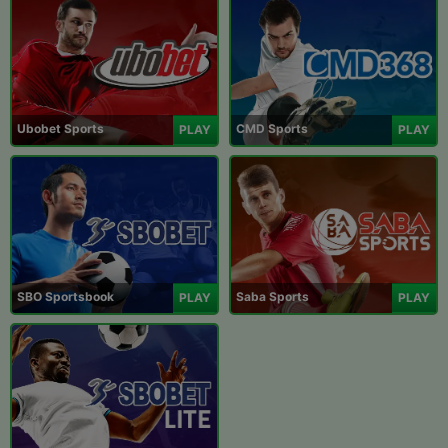
Ubobet Sports
CMD Sports
PLAY
PLAY
SBO Sportsbook
Saba Sports
PLAY
PLAY