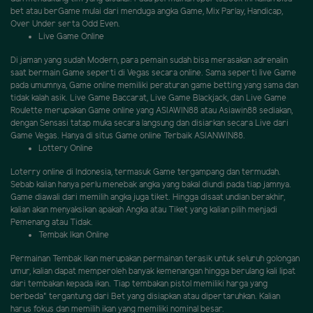
bet atau berGame mulai dari menduga angka Game, Mix Parlay, Handicap,
Over Under serta Odd Even.
Live Game Online
Di jaman yang sudah Modern, para pemain sudah bisa merasakan adrenalin
saat bermain Game seperti di Vegas secara online. Sama seperti live Game
pada umumnya, Game online memiliki peraturan game betting yang sama dan
tidak kalah asik. Live Game Baccarat, Live Game Blackjack, dan Live Game
Roulette merupakan Game online yang ASIAWIN88 atau Asiawin88 sediakan,
dengan Sensasi tatap muka secara langsung dan disiarkan secara Live dari
Game Vegas. Hanya di situs Game online Terbaik ASIANWIN88.
Lottery Online
Loterry online di Indonesia, termasuk Game tergampang dan termudah.
Sebab kalian hanya perlu menebak angka yang bakal diundi pada tiap jamnya.
Game diawali dari memilih angka juga tiket. Hingga disaat undian berakhir,
kalian akan menyaksikan apakah Angka atau Tiket yang kalian pilih menjadi
Pemenang atau Tidak.
Tembak Ikan Online
Permainan Tembak Ikan merupakan permainan terasik untuk seluruh golongan
umur, kalian dapat memperoleh banyak kemenangan hingga berulang kali lipat
dari tembakan kepada ikan. Tiap tembakan pistol memiliki harga yang
berbeda" tergantung dari Bet yang disiapkan atau dipertaruhkan. Kalian
harus fokus dan memilih ikan yang memiliki nominal besar.