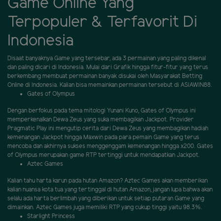
Game Online Yang
Terpopuler & Terfavorit Di
Indonesia
Disaat banyaknya Game yang tersebar, ada 3 permainan yang paling dikenal
dan paling dicari di Indonesia. Mulai dari Grafik hingga fitur-fitur yang terus
berkembang membuat permainan banyak disukai oleh Masyarakat Betting
Online di Indonesia. Kalian bisa memainkan permainan tersebut di ASIAWIN88.
Gates of Olympus
Dengan berfokus pada tema mitologi Yunani Kuno, Gates of Olympus ini
memperkenalkan Dewa Zeus yang suka membagikan Jackpot. Provider
Pragmatic Play ini mengutip cerita dari Dewa Zeus yang membagikan hadiah
kemenangan Jackpot hingga Maxwin pada para pemain Game yang terus
mencoba dan akhirnya sukses menggenggam kemenangan hingga x200. Gates
of Olympus merupakan game RTP tertinggi untuk mendapatkan Jackpot.
Aztec Games
Kalian tahu harta karun pada hutan Amazon? Aztec Games akan memberikan
kalian nuansa kota tua yang tertinggal di hutan Amazon, jangan lupa bahwa akan
selalu ada harta berlimbah yang diberikan untuk setiap putaran Game yang
dimainkan. Aztec Games juga memiliki RTP yang cukup tinggi yaitu 98.3%.
Starlight Princess