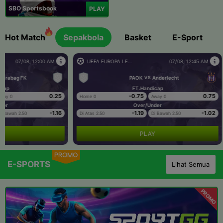
SBO Sportsbook
PLAY
Hot Match
Sepakbola
Basket
E-Sport
UEFA EUROPA LEAGUE QU...
07/08, 12:45 AM
UEFA CONFERENCE LEAGU...
PAOK
VS
Anderlecht
Sporting Br
FT.Handicap
F
-0.75
0.75
-2
Home 0
Away 0
Home 0
Over/Under
O
-1.19
-1.02
-1
Di Atas 2.50
Di Bawah 2.50
Di Atas 3.25
PLAY
PROMO
E-SPORTS
Lihat Semua
PROMO