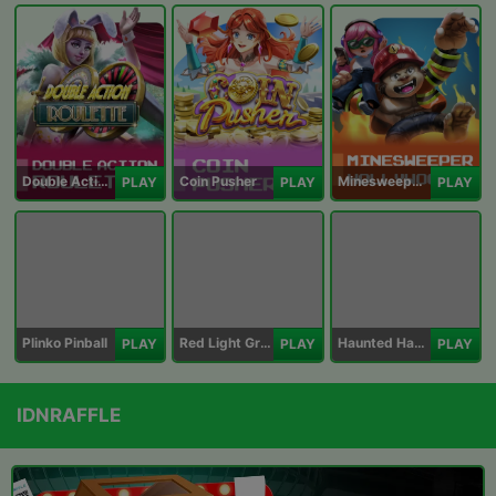
Double Action Roulette
Coin Pusher
Minesweeper Hollywood
PLAY
PLAY
PLAY
Plinko Pinball
Red Light Green Light
Haunted Haven
PLAY
PLAY
PLAY
IDNRAFFLE