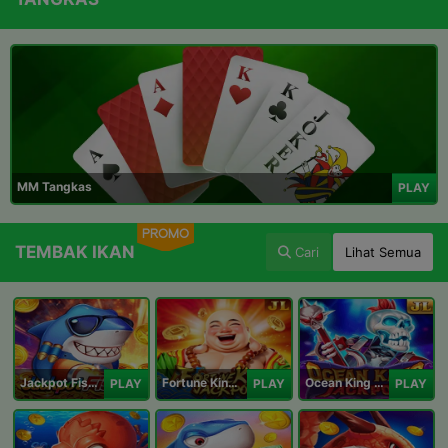
MM Tangkas
PLAY
PROMO
TEMBAK IKAN
Cari
Lihat Semua
Jackpot Fishing Jili
Fortune King Jackpot
Ocean King Jackpot
PLAY
PLAY
PLAY