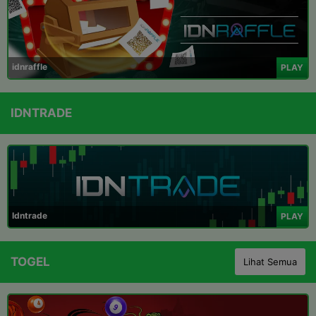
idnraffle
PLAY
IDNTRADE
Idntrade
PLAY
TOGEL
Lihat Semua