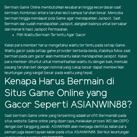
Bermain Game Online membutuhkan kesabaran hingga kecerdasan saat
bermain, Kombinasi antara taruhan kecil sampai taruhan besar. Mencoba
bermain hingga mendapat pola Game agar mendapatkan Jackpot. Saat
Bermain dan sudah mendapatkan Jackpot, alangkah baiknya untuk bersabar
dan menarik hasil Jackpot Permaianan.
Pilih Waktu Bermain Tertentu Agar Gacor
Kalian para member harus mengetahui waktu tertentu pada setiap Game.
Waktu gacor pada setiap game provider berbeda-beda, stabilnya fokus saat
bermain pada jam gacor akan membantu kalian mendapatkan jackpot. Kalian
para member dituntut untuk memanfaatkan waktu itu dengan baik, memulai
pasang taruhan bet dengan nominal yang cukup besar dapat memberikan
keuntungan yang sangat besar pada waktu yang tepat.
Kenapa Harus Bermain di
Situs Game Online yang
Gacor Seperti ASIANWIN88?
Saat bermain Game online yang terpenting adalah profit! Bermainlah pada
situs website Game online yang dipercaya, melakukan proses WD dan DEPO
dengan bertanggung jawab. ASIAWIN88 akan menjaga identitas kalian para
pemain juga kepercayaan kalian pada situs ASIANWIN88. Berikut keuntungan