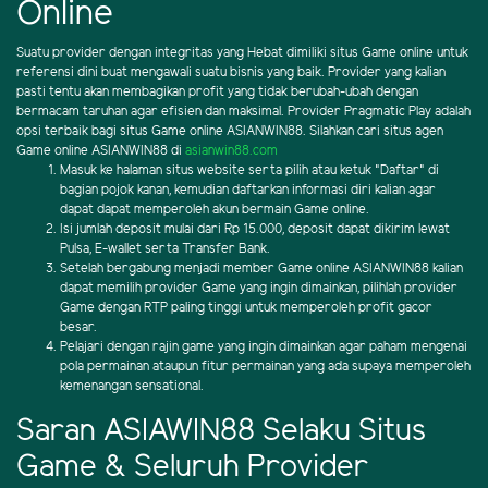
Online
Suatu provider dengan integritas yang Hebat dimiliki situs Game online untuk
referensi dini buat mengawali suatu bisnis yang baik. Provider yang kalian
pasti tentu akan membagikan profit yang tidak berubah-ubah dengan
bermacam taruhan agar efisien dan maksimal. Provider Pragmatic Play adalah
opsi terbaik bagi situs Game online ASIANWIN88. Silahkan cari situs agen
Game online ASIANWIN88 di
asianwin88.com
Masuk ke halaman situs website serta pilih atau ketuk "Daftar" di
bagian pojok kanan, kemudian daftarkan informasi diri kalian agar
dapat dapat memperoleh akun bermain Game online.
Isi jumlah deposit mulai dari Rp 15.000, deposit dapat dikirim lewat
Pulsa, E-wallet serta Transfer Bank.
Setelah bergabung menjadi member Game online ASIANWIN88 kalian
dapat memilih provider Game yang ingin dimainkan, pilihlah provider
Game dengan RTP paling tinggi untuk memperoleh profit gacor
besar.
Pelajari dengan rajin game yang ingin dimainkan agar paham mengenai
pola permainan ataupun fitur permainan yang ada supaya memperoleh
kemenangan sensational.
Saran ASIAWIN88 Selaku Situs
Game & Seluruh Provider