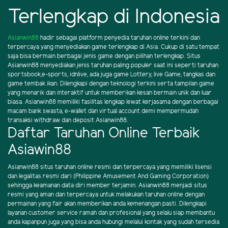
Terlengkap di Indonesia
Asianwin88
hadir sebagai platform penyedia taruhan online terkini dan
terpercaya yang menyediakan game terlengkap di Asia. Cukup di satu tempat
saja bisa bermain berbagai jenis game dengan pilihan terlengkap. Situs
Asianwin88 menyediakan jenis taruhan paling populer saat ini seperti taruhan
sportsbook,e-sports, idnlive, ada juga game Lottery, live Game, tangkas dan
game tembak ikan. Dilengkapi dengan teknologi terkini serta tampilan game
yang menarik dan interaktif untuk memberikan kesan bermain unik dan luar
biasa. Asianwin88 memiliki fasilitas lengkap lewat kerjasama dengan berbagai
macam bank swasta, e-wallet dan virtual account demi mempermudah
transaksi withdraw dan deposit Asianwin88.
Daftar Taruhan Online Terbaik
Asiawin88
Asianwin88 situs taruhan online resmi dan terpercaya yang memiliki lisensi
dan legalitas resmi dari (Philippine Amusement And Gaming Corporation)
sehingga keamanan data diri member terjamin. Asianwin88 menjadi situs
resmi yang aman dan terpercaya untuk melakukan taruhan online dengan
permainan yang fair akan memberikan anda kemenangan pasti. Dilengkapi
layanan customer service ramah dan profesional yang selalu siap membantu
anda kapanpun juga yang bisa anda hubungi melalui kontak yang sudah tersedia