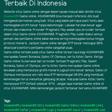
Terbaik Di Indonesia
Website situs Game online dengan kepercayaan masyarakat dimiliki situs
Asianwin88
Game online. ASIANWIN88 bisa menjadi referensi dini buat
mengawali permainan yang baik. Situs yang kalian percayai pasti tentu akan
membagikan profit besar tanpa kebohongan. Lakukan taruhan besar agar
efisien dan maksimal. Provider Pragmatic Play adalah opsi provider terbaik
dalam situs Game online ASIANWIN88. Pragmatic Play sudah diakui semua
pemain dan penGame online kalian karena sering membagikan bonus hingga
promosi menarik. Jackpot Game online dengan RTP besar mencapai 98%
alhasil para bettors penGame online sangatlah puas.
Game online terbaik pada situs Game online terpercaya bagi ASIANWIN88
merupakan Sweet Bonanza, Gates Of Olympus, serta Aztec Gems. Ketiga
Game online itu berawal dari provider terbaik Pragmatic Play. Sweet
Bonanza, Gates of Olympus, serta Aztec Gems merupakan Game online
kesukaan yang mempunyai grafik menarik juga promo besar lainnya. Gates of
Olympus mempunyai win rate atau RTP kemenangan 98.8% yang membuat
kemenangan terus menuntuk gampang dicapai. Ada pula Game Aztec Gems
mempunyai RTP Default sebesar 97%. Jangan lupa mainkan Game online di
situs ASIANWIN88. Miliki kemenangan jackpot terbesar bersama ASIAWIN88!
Tags:
Asianwin88
|
Asianwin88 Slot
|
Asianwin88 Game Online
|
Asianwin88 Link
|
Asianwin88 Daftar
|
Asianwin88 Login
|
Asianwin88 Gacor
|
Asianwin88 Judi