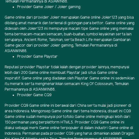
Temukan Permainannya di ASIAWIN88.
Provider Game Joker / Joker gaming
Game online dari provider Joker merupakan Game online Joker123 yang bisa
dibilang amat menarik dan terkenal di golongan para bettor. Game online yang
didesain oleh Joker123 ini mempunyai macam tipe Game online yang memakai
tema bermacam-macam semacam, buah-buahan, symbol keyakinan serta lain
serupanya. Ancient Rome, Talisman, serta Beach Life merupakan Gambaran
Game gacor dari provider Joker gaming, Temukan Permainannya di
ASIANWIN88.
Provider Game Playstar
Reputasi provider Playstar tidak kalah dengan provider lainnya, mempunyai
lebih dari 200 Game online membuat Playstar jadi situs Game online
inspiratif. Game online yang diadakan oleh Playstar Game online ini sedemikian
itu menarik serta mengmenarikkan semacam King Of Colosseum, Temukan
Permainannya di ASIANWIN88.
Provider Game CQ9
Provider CQ9 Game online ini berawal dari China serta mulai jadi pioneer di
area Indonesia. Mengonsep Game online dari tema Indonesia, disaat ini CQ9
Game online sudah mempunyai portofolio Game online melingkupi lebih dari
150 permainan yang berplatform HTML5. Provider CQ9 Game online ini
diakui sebagai merk Game online terpopuler di dalam industri Game online di
Indonesia. Permainan pada provider CQ9 yang harus dimainkan adalah Dragon