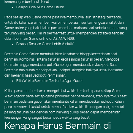
kemenangan berturut-turut.
Pelajari Pola Alur Game Online
Pada setiap web Game online pastinya mempunyai alur strategi tertentu,
untuk itu kalian para member wajib mempelajari serta menguasai sifat dari
Game online yang bakal kalian para member mainkan saat sebelum memasang
taruhan yang besar. Hal ini bermanfaat untuk memperoleh strategi terbaik
dalam bermain Game online di ASIANWIN88.
Pasang Taruhan Game Lebih Variatif
Bermain Game Online membutuhkan kesabaran hingga kecerdasan saat
bermain, Kombinasi antara taruhan kecil sampai taruhan besar. Mencoba
bermain hingga mendapat pola Game agar mendapatkan Jackpot. Saat
Bermain dan sudah mendapatkan Jackpot, alangkah baiknya untuk bersabar
dan menarik hasil Jackpot Permaianan.
Pilih Waktu Bermain Tertentu Agar Gacor
Kalian para member harus mengetahui waktu tertentu pada setiap Game.
Waktu gacor pada setiap game provider berbeda-beda, stabilnya fokus saat
bermain pada jam gacor akan membantu kalian mendapatkan jackpot. Kalian
para member dituntut untuk memanfaatkan waktu itu dengan baik, memulai
pasang taruhan bet dengan nominal yang cukup besar dapat memberikan
keuntungan yang sangat besar pada waktu yang tepat.
Kenapa Harus Bermain di