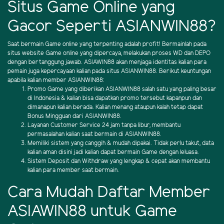
Situs Game Online yang
Gacor Seperti ASIANWIN88?
Saat bermain Game online yang terpenting adalah profit! Bermainlah pada
situs website Game online yang dipercaya, melakukan proses WD dan DEPO
dengan bertanggung jawab. ASIAWIN88 akan menjaga identitas kalian para
pemain juga kepercayaan kalian pada situs ASIANWIN88. Berikut keuntungan
apabila kalian member ASIANWIN88:
Promo Game yang diberikan ASIANWIN88 salah satu yang paling besar
di Indonesia & kalian bisa dapatkan promo tersebut kapanpun dan
dimanapun kalian berada. Kalian menang ataupun kalah tetap dapat
Bonus Mingguan dari ASIANWIN88.
Layanan Customer Service 24 jam tanpa libur, membantu
permasalahan kalian saat bermain di ASIANWIN88.
Memiliki sistem yang canggih & mudah dipakai. Tidak perlu takut, data
kalian aman disini jadi kalian dapat bermain Game dengan leluasa.
Sistem Deposit dan Withdraw yang lengkap & cepat akan membantu
kalian para member saat bermain.
Cara Mudah Daftar Member
ASIAWIN88 untuk Game