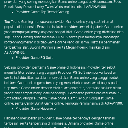
provider yang sering membagikan Game online sangat asyik semacam, Zeus,
Break Away Deluxe, Lucky Twins Wilds, mainkan disini ASIANWIN88.
Provider Game Top Trend Gaming
Top Trend Gaming merupakan provider Game online yang saat ini amat
populer di Indonesia. Provider ini ialah provider terkini di pabrik Game online
yang mempunyai kemajuan pasar sangat kilat. Game online yang dilahirkan oleh
Top Trend Gaming telah memakai HTML5 serta pula mempunyai rancangan
konten yang menarik di tiap Game online yang dirilisnya. Ilustrasi permainan
terbaiknya ialah, Sword Warriors serta Mega Phoenix, mainkan disini
ASIANWIN88.
Provider Game PG Soft
Sebagai provider pertama Game online di Indonesia. Provider tersebut
memiliki fitur seluler yang canggih, Provider PG Soft mempunyai keaslian
serta individualitasnya dalam menyediakan Game online yang canggih untuk
bettors Game online garis besar yang menunjukkan alur narasi bagus pada
tiap mesin Game online dengan efek suara dramatis, serta kartun luar biasa
yang tidak sempat menyudahi bergengsi. Gambaran permainan kesukaan PG
Soft adalah, Vampire Charm Game online, Gem Saviour Conquest Game
online, serta Candy Burst Game online, Temukan Permainannya di ASIAWIN88.
Provider Game Habanero
Habanero merupakan provider Game online terpercaya dengan taruhan
terbesar serta terpercaya di Indonesia. Dimana provider Game online