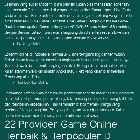
Di jaman yang sudah Modern, para pemain sudah bisa merasakan adrenalin
saat bermain Game seperti di Vegas secara online. Sama seperti live Game
pada umumnya, Game online memiliki peraturan game betting yang sama dan
tidak kalah asik. Live Game Baccarat, Live Game Blackjack, dan Live Game
Roulette merupakan Game online yang ASIAWIN88 atau Asiawin88 sediakan,
dengan Sensasi tatap muka secara langsung dan disiarkan secara Live dari
Game Vegas. Hanya di situs Game online Terbaik ASIANWIN88.
Lottery Online
Loterry online di Indonesia, termasuk Game tergampang dan termudah.
Sebab kalian hanya perlu menebak angka yang bakal diundi pada tiap jamnya.
Game diawali dari memilih angka juga tiket. Hingga disaat undian berakhir,
kalian akan menyaksikan apakah Angka atau Tiket yang kalian pilih menjadi
Pemenang atau Tidak.
Tembak Ikan Online
Permainan Tembak Ikan merupakan permainan terasik untuk seluruh golongan
umur, kalian dapat memperoleh banyak kemenangan hingga berulang kali lipat
dari tembakan kepada ikan. Tiap tembakan pistol memiliki harga yang
berbeda" tergantung dari Bet yang disiapkan atau dipertaruhkan. Kalian
harus fokus dan memilih ikan yang memiliki nominal besar.
22 Provider Game Online
Terbaik & Terpopuler Di