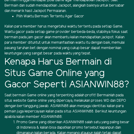
bermain hingga mendapat pola Game agar mendapatkan Jackpot. Saat
Bermain dan sudah mendapatkan Jackpot, alangkah baiknya untuk bersabar
dan menarik hasil Jackpot Permaianan.
Pilih Waktu Bermain Tertentu Agar Gacor
Kalian para member harus mengetahui waktu tertentu pada setiap Game.
Waktu gacor pada setiap game provider berbeda-beda, stabilnya fokus saat
bermain pada jam gacor akan membantu kalian mendapatkan jackpot. Kalian
para member dituntut untuk memanfaatkan waktu itu dengan baik, memulai
pasang taruhan bet dengan nominal yang cukup besar dapat memberikan
keuntungan yang sangat besar pada waktu yang tepat.
Kenapa Harus Bermain di
Situs Game Online yang
Gacor Seperti ASIANWIN88?
Saat bermain Game online yang terpenting adalah profit! Bermainlah pada
situs website Game online yang dipercaya, melakukan proses WD dan DEPO
dengan bertanggung jawab. ASIAWIN88 akan menjaga identitas kalian para
pemain juga kepercayaan kalian pada situs ASIANWIN88. Berikut keuntungan
apabila kalian member ASIANWIN88:
Promo Game yang diberikan ASIANWIN88 salah satu yang paling besar
di Indonesia & kalian bisa dapatkan promo tersebut kapanpun dan
dimanapun kalian berada. Kalian menang ataupun kalah tetap dapat