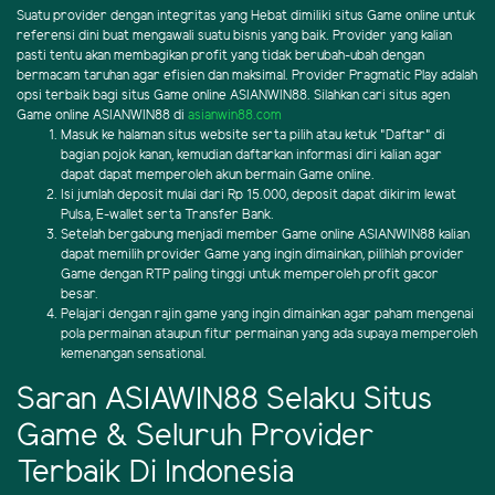
Suatu provider dengan integritas yang Hebat dimiliki situs Game online untuk
referensi dini buat mengawali suatu bisnis yang baik. Provider yang kalian
pasti tentu akan membagikan profit yang tidak berubah-ubah dengan
bermacam taruhan agar efisien dan maksimal. Provider Pragmatic Play adalah
opsi terbaik bagi situs Game online ASIANWIN88. Silahkan cari situs agen
Game online ASIANWIN88 di
asianwin88.com
Masuk ke halaman situs website serta pilih atau ketuk "Daftar" di
bagian pojok kanan, kemudian daftarkan informasi diri kalian agar
dapat dapat memperoleh akun bermain Game online.
Isi jumlah deposit mulai dari Rp 15.000, deposit dapat dikirim lewat
Pulsa, E-wallet serta Transfer Bank.
Setelah bergabung menjadi member Game online ASIANWIN88 kalian
dapat memilih provider Game yang ingin dimainkan, pilihlah provider
Game dengan RTP paling tinggi untuk memperoleh profit gacor
besar.
Pelajari dengan rajin game yang ingin dimainkan agar paham mengenai
pola permainan ataupun fitur permainan yang ada supaya memperoleh
kemenangan sensational.
Saran ASIAWIN88 Selaku Situs
Game & Seluruh Provider
Terbaik Di Indonesia