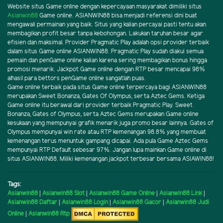
Website situs Game online dengan kepercayaan masyarakat dimiliki situs
Asianwin88
Game online. ASIANWIN88 bisa menjadi referensi dini buat
mengawali permainan yang baik. Situs yang kalian percayai pasti tentu akan
membagikan profit besar tanpa kebohongan. Lakukan taruhan besar agar
efisien dan maksimal. Provider Pragmatic Play adalah opsi provider terbaik
dalam situs Game online ASIANWIN88. Pragmatic Play sudah diakui semua
pemain dan penGame online kalian karena sering membagikan bonus hingga
promosi menarik. Jackpot Game online dengan RTP besar mencapai 98%
alhasil para bettors penGame online sangatlah puas.
Game online terbaik pada situs Game online terpercaya bagi ASIANWIN88
merupakan Sweet Bonanza, Gates Of Olympus, serta Aztec Gems. Ketiga
Game online itu berawal dari provider terbaik Pragmatic Play. Sweet
Bonanza, Gates of Olympus, serta Aztec Gems merupakan Game online
kesukaan yang mempunyai grafik menarik juga promo besar lainnya. Gates of
Olympus mempunyai win rate atau RTP kemenangan 98.8% yang membuat
kemenangan terus menuntuk gampang dicapai. Ada pula Game Aztec Gems
mempunyai RTP Default sebesar 97%. Jangan lupa mainkan Game online di
situs ASIANWIN88. Miliki kemenangan jackpot terbesar bersama ASIAWIN88!
Tags:
Asianwin88
|
Asianwin88 Slot
|
Asianwin88 Game Online
|
Asianwin88 Link
|
Asianwin88 Daftar
|
Asianwin88 Login
|
Asianwin88 Gacor
|
Asianwin88 Judi
Online
|
Asianwin88 Rtp