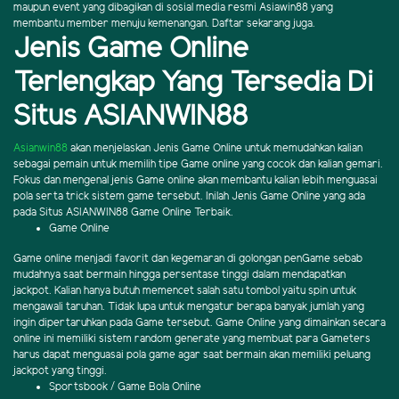
maupun event yang dibagikan di sosial media resmi Asiawin88 yang
membantu member menuju kemenangan. Daftar sekarang juga.
Jenis Game Online
Terlengkap Yang Tersedia Di
Situs ASIANWIN88
Asianwin88
akan menjelaskan Jenis Game Online untuk memudahkan kalian
sebagai pemain untuk memilih tipe Game online yang cocok dan kalian gemari.
Fokus dan mengenal jenis Game online akan membantu kalian lebih menguasai
pola serta trick sistem game tersebut. Inilah Jenis Game Online yang ada
pada Situs ASIANWIN88 Game Online Terbaik.
Game Online
Game online menjadi favorit dan kegemaran di golongan penGame sebab
mudahnya saat bermain hingga persentase tinggi dalam mendapatkan
jackpot. Kalian hanya butuh memencet salah satu tombol yaitu spin untuk
mengawali taruhan. Tidak lupa untuk mengatur berapa banyak jumlah yang
ingin dipertaruhkan pada Game tersebut. Game Online yang dimainkan secara
online ini memiliki sistem random generate yang membuat para Gameters
harus dapat menguasai pola game agar saat bermain akan memiliki peluang
jackpot yang tinggi.
Sportsbook / Game Bola Online