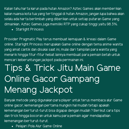
Kalian tahu harta karun pada hutan Amazon? Aztec Games akan memberikan
kalian nuansa kota tua yang tertinggal di hutan Amazon, jangan lupa bahwa akan
selalu ada harta berlimbah yang diberikan untuk setiap putaran Game yang
dimainkan. Aztec Games juga memiliki RTP yang cukup tinggi yaitu 98.3%.
Starlight Princess
Provider Pragmatic Play terus membuat kemajuan & kreasi dalam Game
online. Starlight Princess merupakan Game online dengan tema anime wanita
yang amat cantik dan disukai saat ini, mulai dari tampilan para wanita yang
menarik hingga fitur-fitur hebat lainnya membuat para pemain betah untuk
mencari keberuntungan jackpot pada permainan ini.
Tips & Trick Jitu Main Game
Online Gacor Gampang
Menang Jackpot
Banyak metode yang digunakan para player untuk terus membaca alur Game
online gacor, kemenangan pertama mungkin hal mudah tetapi apakah
kemenangan berturut-turut bisa digapai dengan mudah ? Berikut cara tips
dan trick hingga bocoran untuk kamu para pemain agar mendapatkan
kemenangan berturut-turut.
Pelajari Pola Alur Game Online