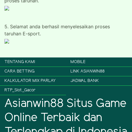
proses taruhan.
5. Selamat anda berhasil menyelesaikan proses
taruhan E-sport.
TENTANG KAMI
MOBILE
CARA BETTING
LINK ASIANWIN88
KALKULATOR MIX PARLAY
JADWAL BANK
RTP_Slot_Gacor
Asianwin88 Situs Game
Online Terbaik dan